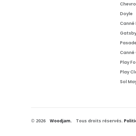
Chevro
Doyle
Canné 
Gatsby
Pasad
Canné 
Play F
Play Cl
Sol Ma
© 2026
Woodjam.
Tous droits réservés.
Polit