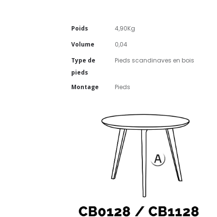
Poids
4,90Kg
Volume
0,04
Type de
Pieds scandinaves en bois
pieds
Montage
Pieds