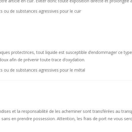
 article en cuir. Eviter donc toute exposition directe et prolongée a
ts ou de substances agressives pour le cuir
aques protectrices, tout liquide est susceptible d’endommager ce type
oux afin de prévenir toute trace d’oxydation.
ts ou de substances agressives pour le métal
ises et la responsabilité de les acheminer sont transférées au transp
n sans en prendre possession. Attention, les frais de port ne vous se