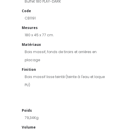
Buffet 180 PLAY-DARK
Code
CB1191
Mesures
180 x 45 x 77 cm.
Matériaux
Bois massif, fonds de tiroirs et arrières en
placage
Finition
Bois massif lisse teinté (teinte à l'eau et laque
PU)
Poids
79,34Kg
Volume