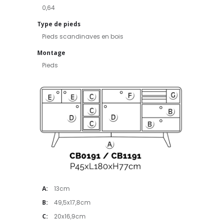
0,64
Type de pieds
Pieds scandinaves en bois
Montage
Pieds
A:
13cm
B:
49,5x17,8cm
C:
20x16,9cm