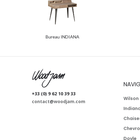
Bureau INDIANA
W
NAVI
+33 (0) 9 62 10 39 33
Wilson 
contact@woodjam.com
Indian
Chaise
Chevro
Doyle