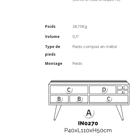
Poids
28,70Kg
Volume
0,17
Type de
Pieds compas en métal
pieds
Montage
Pieds