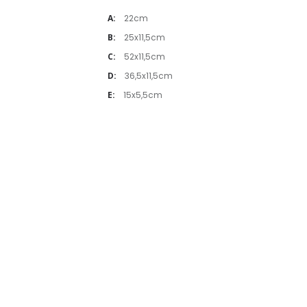
A:
22cm
B:
25x11,5cm
C:
52x11,5cm
D:
36,5x11,5cm
E:
15x5,5cm