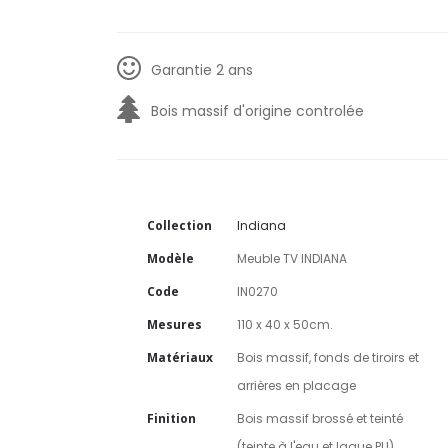
Garantie 2 ans
Bois massif d'origine controlée
Collection
Indiana
Modèle
Meuble TV INDIANA
Code
IN0270
Mesures
110 x 40 x 50cm.
Matériaux
Bois massif, fonds de tiroirs et
arrières en placage
Finition
Bois massif brossé et teinté
(teinte à l'eau et laque PU)