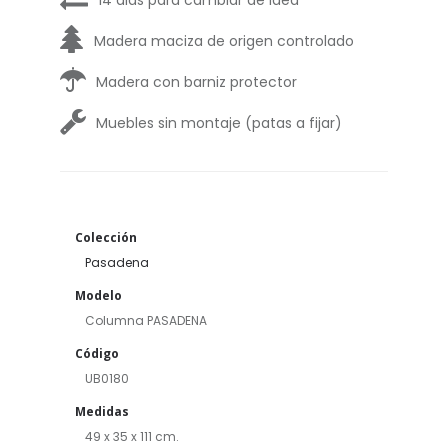
14 dias para cambiar de idea
Madera maciza de origen controlado
Madera con barniz protector
Muebles sin montaje (patas a fijar)
Colección
Pasadena
Modelo
Columna PASADENA
Código
UB0180
Medidas
49 x 35 x 111 cm.