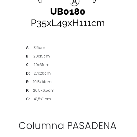
A:
8,5cm
B:
20x15cm
C:
20x31cm
D:
27x20cm
E:
19,5x14cm
F:
20,5x6,5cm
G:
41,5x11cm
Columna PASADENA