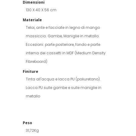
Dimensioni
130 X 40 X 56 cm
Materiale
Telai, ante e facciate in legno di mango
massiccio. Gambe, Maniglie in metallo.
Eccezioni: parte posteriore, fondo e parte
interna dei cassetti in MDF (Medium Density
Fibreboard)
Finiture
Tinta all'acqua e lacca PU (poliuretano).
Lacca PU sulle gambe e sulle maniglie in
metallo
Peso
31,72Kg