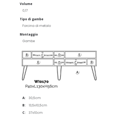
Volume
0,17
Tipo di gambe
Forcina di metalo
Montaggio
Gambe
A:
30,5cm
B:
13,5x10,5cm
C:
37x10cm