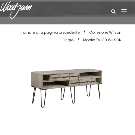
W
Tornare alla pagina precedente
/
Collezione Wilson
Grigio
/
Mobile TV 130 WILSON