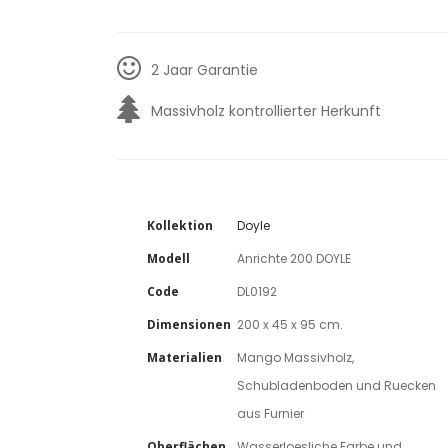
2 Jaar Garantie
Massivholz kontrollierter Herkunft
Kollektion
Doyle
Modell
Anrichte 200 DOYLE
Code
DL0192
Dimensionen
200 x 45 x 95 cm.
Materialien
Mango Massivholz,
Schubladenboden und Ruecken
aus Furnier
Oberflächen
Wasserloesliche Farbe und